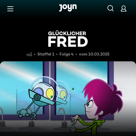
Zum Inhalt springen
Barrierefrei
Freds knappe Rasur / Freundi
Staffel 1
Folge 4
vom 10.03.2025