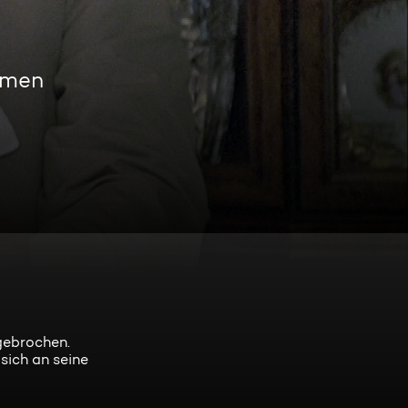
amen
gebrochen.
 sich an seine