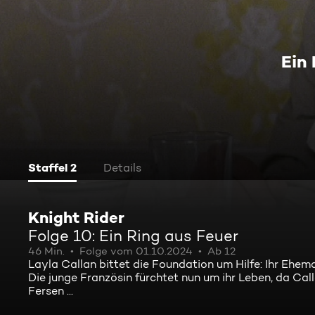
Ein
Staffel 2
Details
Knight Rider
Folge 10: Ein Ring aus Feuer
46 Min.
Folge vom 01.10.2024
Ab 12
Layla Callan bittet die Foundation um Hilfe: Ihr Ehe
Die junge Französin fürchtet nun um ihr Leben, da Calla
Fersen ...