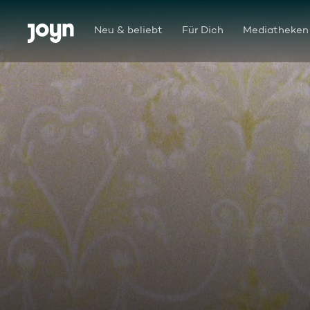
Zum Inhalt springen
Barrierefrei
Neu & beliebt
Für Dich
Mediatheken