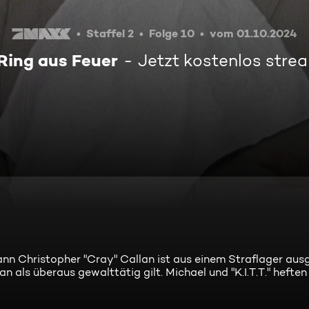
Staffel 2
Folge 10
vom 01.10.2024
 Ring aus Feuer
Jetzt kostenlos stre
mann Christopher "Cray" Callan ist aus einem Straflager aus
n als überaus gewalttätig gilt. Michael und "K.I.T.T." heften