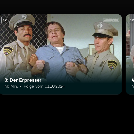
12
12
3: Der Erpresser
46 Min.
Folge vom 01.10.2024
4