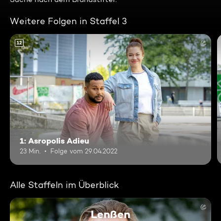
Weitere Folgen in Staffel 3
12
1: Asropolis Adieu
23 Min.
Folge vom 29.04.2022
Alle Staffeln im Überblick
Lenßen