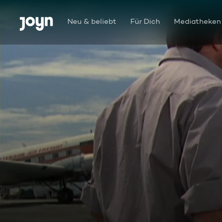
Zum Inhalt springen
Barrierefrei
Neu & beliebt
Für Dich
Mediatheken