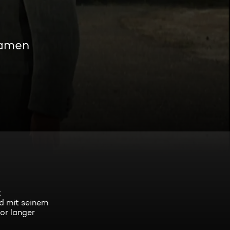
eamen
t
d mit seinem
or langer