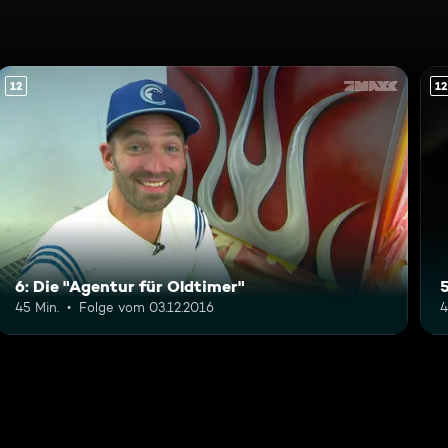
12
12
6: Die "Agentur für Oldtimer"
5
45 Min.
Folge vom 03.12.2016
4