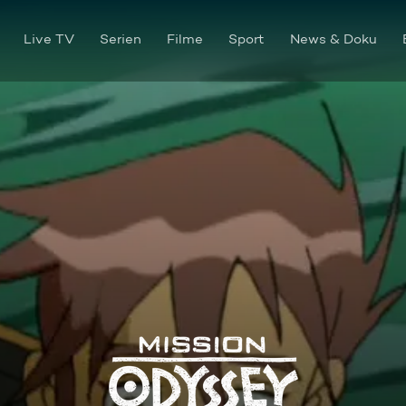
Live TV
Serien
Filme
Sport
News & Doku
Herkules' Säulen