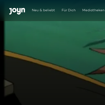
Zum Inhalt springen
Barrierefrei
Neu & beliebt
Für Dich
Mediatheken