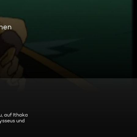
amen
, auf Ithaka
dysseus und