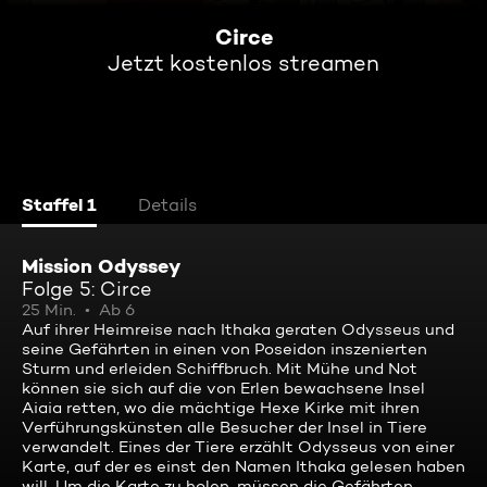
Circe
Jetzt kostenlos streamen
Staffel 1
Details
Mission Odyssey
Folge 5: Circe
25 Min.
Ab 6
Auf ihrer Heimreise nach Ithaka geraten Odysseus und
seine Gefährten in einen von Poseidon inszenierten
Sturm und erleiden Schiffbruch. Mit Mühe und Not
können sie sich auf die von Erlen bewachsene Insel
Aiaia retten, wo die mächtige Hexe Kirke mit ihren
Verführungskünsten alle Besucher der Insel in Tiere
verwandelt. Eines der Tiere erzählt Odysseus von einer
Karte, auf der es einst den Namen Ithaka gelesen haben
will. Um die Karte zu holen, müssen die Gefährten