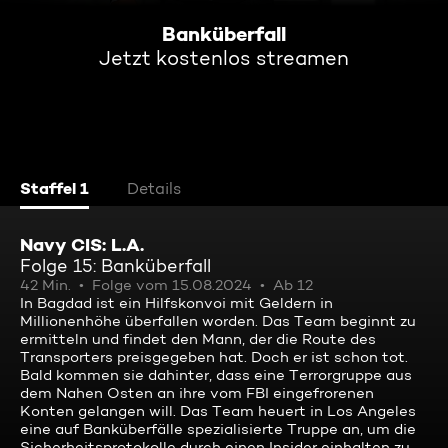
Banküberfall
Jetzt kostenlos streamen
Staffel 1
Details
Navy CIS: L.A.
Folge 15: Banküberfall
42 Min.
Folge vom 15.08.2024
Ab 12
In Bagdad ist ein Hilfskonvoi mit Geldern in
Millionenhöhe überfallen worden. Das Team beginnt zu
ermitteln und findet den Mann, der die Route des
Transporters preisgegeben hat. Doch er ist schon tot.
Bald kommen sie dahinter, dass eine Terrorgruppe aus
dem Nahen Osten an ihre vom FBI eingefrorenen
Konten gelangen will. Das Team heuert in Los Angeles
eine auf Banküberfälle spezialisierte Truppe an, um die
Sicherheitsprotokolle durch einen Insider einhalten zu