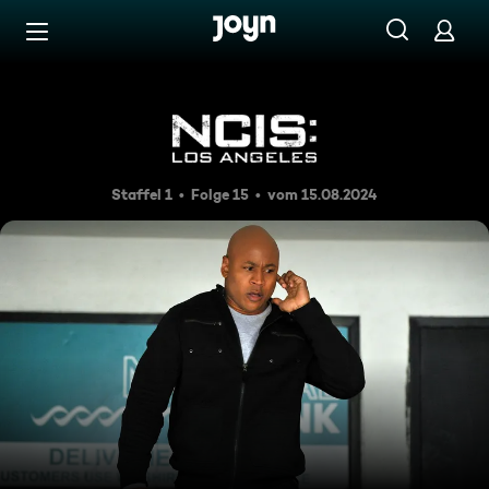
Zum Inhalt springen
Barrierefrei
Banküberfall
Staffel 1
Folge 15
vom 15.08.2024