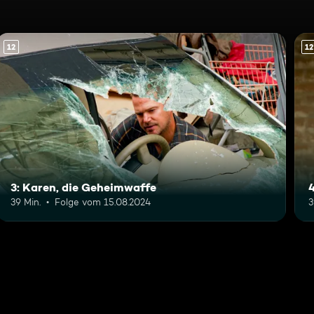
12
12
3: Karen, die Geheimwaffe
39 Min.
Folge vom 15.08.2024
3