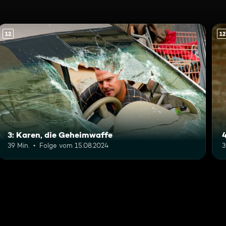
12
12
3: Karen, die Geheimwaffe
39 Min.
Folge vom 15.08.2024
3