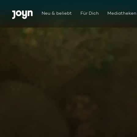
Zum Inhalt springen
Barrierefrei
Neu & beliebt
Für Dich
Mediatheken