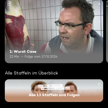
0
1: Wurst Case
22 Min.
Folge vom 17.05.2024
Alle Staffeln im Überblick
Alle 13 Staffeln und Folgen
Niedrig und Kuhnt - Komissar