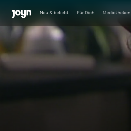
Zum Inhalt springen
Barrierefrei
Neu & beliebt
Für Dich
Mediatheken