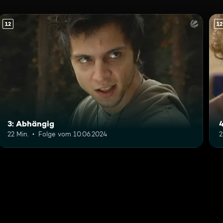
12
12
3: Abhängig
22 Min.
Folge vom 10.06.2024
2