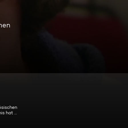
men
ösischen
 hat ...