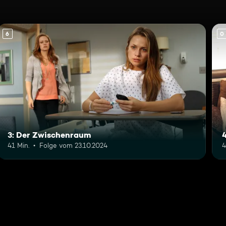
6
0
3: Der Zwischenraum
41 Min.
Folge vom 23.10.2024
4