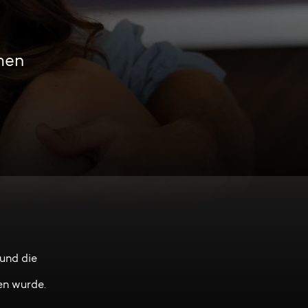
men
und die
en wurde.