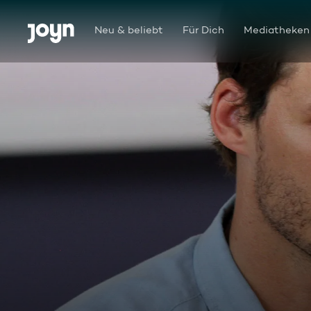
Zum Inhalt springen
Barrierefrei
Neu & beliebt
Für Dich
Mediatheken