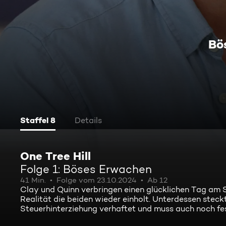
Bö
Staffel 8
Details
One Tree Hill
Folge 1: Böses Erwachen
41 Min.
Folge vom 23.10.2024
Ab 12
Clay und Quinn verbringen einen glücklichen Tag am S
Realität die beiden wieder einholt. Unterdessen steck
Steuerhinterziehung verhaftet und muss auch noch fes