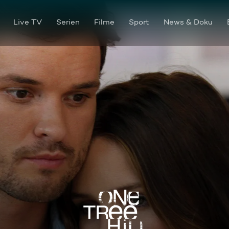
Live TV
Serien
Filme
Sport
News & Doku
Böses Erwachen