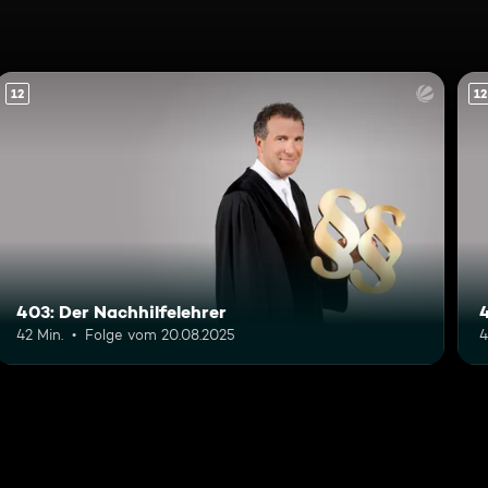
12
12
403: Der Nachhilfelehrer
42 Min.
Folge vom 20.08.2025
4