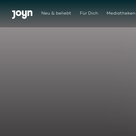
Zum Inhalt springen
Barrierefrei
Neu & beliebt
Für Dich
Mediatheken