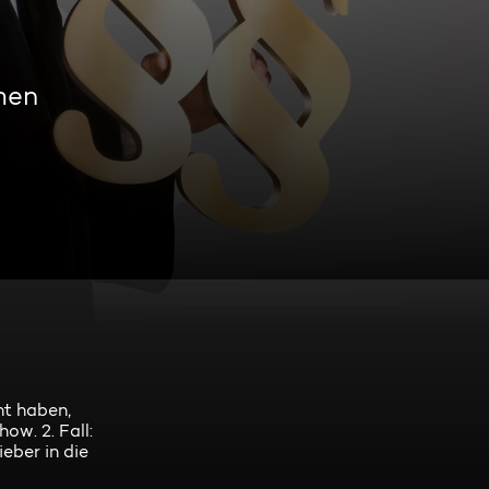
men
ht haben,
ow. 2. Fall:
eber in die