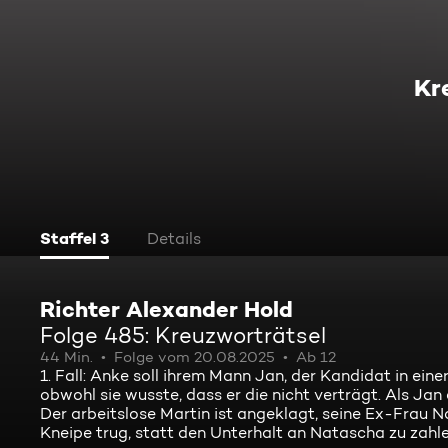
Kr
Staffel 3
Details
Richter Alexander Hold
Folge 485: Kreuzworträtsel
44 Min.
Folge vom 20.08.2025
Ab 12
1. Fall: Anke soll ihrem Mann Jan, der Kandidat in ei
obwohl sie wusste, dass er die nicht verträgt. Als Jan 
Der arbeitslose Martin ist angeklagt, seine Ex-Frau N
Kneipe trug, statt den Unterhalt an Natascha zu zahle