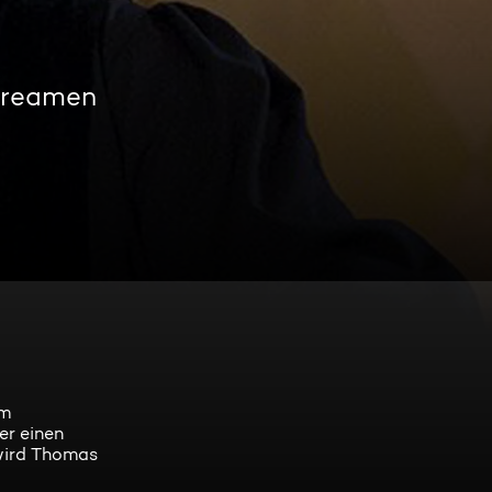
streamen
rm
er einen
 wird Thomas