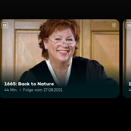
12
12
1665: Back to Nature
44 Min.
Folge vom 27.08.2021
4