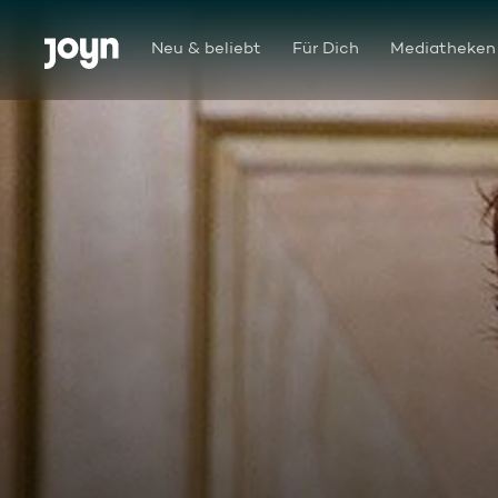
Zum Inhalt springen
Barrierefrei
Neu & beliebt
Für Dich
Mediatheken