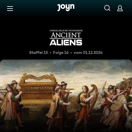
Zum Inhalt springen
Barrierefrei
Die Top Ten der Artefakte
Staffel 15
Folge 16
vom 01.12.2024