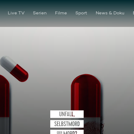
Live TV
Serien
Filme
Sport
News & Doku
Sturz ins Verderben