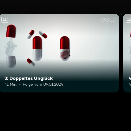
12
12
3: Doppeltes Unglück
41 Min.
Folge vom 09.01.2024
4