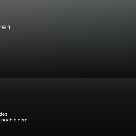
men
ndes
s nach einem