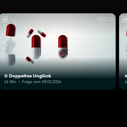
12
12
3: Doppeltes Unglück
41 Min.
Folge vom 09.01.2024
4