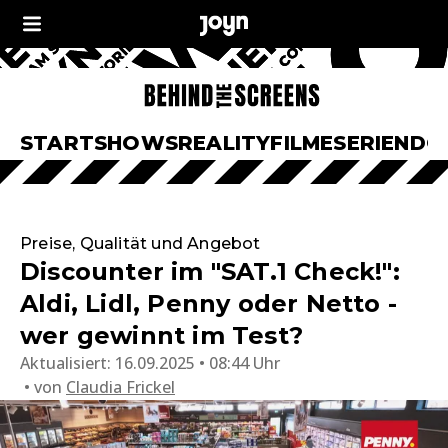
START
SHOWS
REALITY
FILME
SERIEN
DO
Preise, Qualität und Angebot
Discounter im "SAT.1 Check!":
Aldi, Lidl, Penny oder Netto -
wer gewinnt im Test?
Aktualisiert:
16.09.2025 • 08:44 Uhr
von
Claudia Frickel