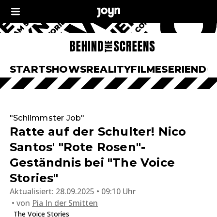
START
SHOWS
REALITY
FILME
SERIEN
DO
"Schlimmster Job"
Ratte auf der Schulter! Nico
Santos' "Rote Rosen"-
Geständnis bei "The Voice
Stories"
Aktualisiert:
28.09.2025 • 09:10 Uhr
von
Pia In der Smitten
The Voice Stories