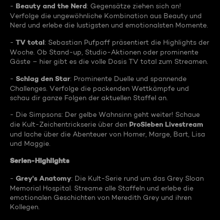
Beauty and the Nerd
-
: Gegensätze ziehen sich an!
Verfolge die ungewöhnliche Kombination aus Beauty und
Nerd und erlebe die lustigsten und emotionalsten Momente.
TV total
-
: Sebastian Pufpaff präsentiert die Highlights der
Woche. Ob Stand-up, Studio-Aktionen oder prominente
Gäste – hier gibt es die volle Dosis TV total zum Streamen.
Schlag den Star
-
: Prominente Duelle und spannende
Challenges. Verfolge die packenden Wettkämpfe und
schau dir ganze Folgen der aktuellen Staffel an.
- Die Simpsons: Der gelbe Wahnsinn geht weiter! Schaue
ProSieben Livestream
die Kult-Zeichentrickserie über den
und lache über die Abenteuer von Homer, Marge, Bart, Lisa
und Maggie.
Serien-Highlights
Grey's Anatomy
-
: Die Kult-Serie rund um das Grey Sloan
Memorial Hospital. Streame alle Staffeln und erlebe die
emotionalen Geschichten von Meredith Grey und ihren
Kollegen.