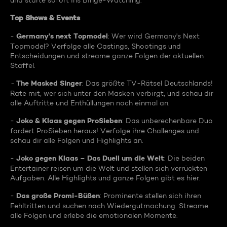
und starte sofort ins Binge-Watching:
Top Shows & Events
Germany's next Topmodel
-
: Wer wird Germany's Next
Topmodel? Verfolge alle Castings, Shootings und
Entscheidungen und streame ganze Folgen der aktuellen
Staffel.
The Masked Singer
-
: Das größte TV-Rätsel Deutschlands!
Rate mit, wer sich unter den Masken verbirgt, und schau dir
alle Auftritte und Enthüllungen noch einmal an.
Joko & Klaas gegen ProSieben
-
: Das unberechenbare Duo
fordert ProSieben heraus! Verfolge ihre Challenges und
schau dir alle Folgen und Highlights an.
Joko gegen Klaas – Das Duell um die Welt
-
: Die beiden
Entertainer reisen um die Welt und stellen sich verrückten
Aufgaben. Alle Highlights und ganze Folgen gibt es hier.
Das große Promi-Büßen
-
: Prominente stellen sich ihren
Fehltritten und suchen nach Wiedergutmachung. Streame
alle Folgen und erlebe die emotionalen Momente.