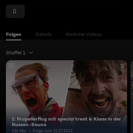
Folgen
Details
Ähnliche Videos
Staffel 1
12
1: Propellerflug mit special treat & Klaas in der
Russen-Sauna
136 Min.
Folge vom 21.07.2012