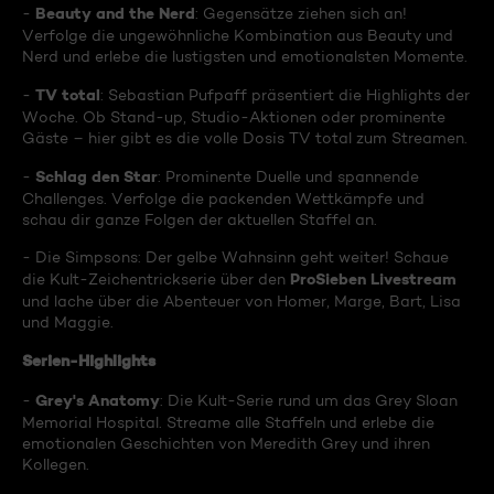
Beauty and the Nerd
-
: Gegensätze ziehen sich an!
Verfolge die ungewöhnliche Kombination aus Beauty und
Nerd und erlebe die lustigsten und emotionalsten Momente.
TV total
-
: Sebastian Pufpaff präsentiert die Highlights der
Woche. Ob Stand-up, Studio-Aktionen oder prominente
Gäste – hier gibt es die volle Dosis TV total zum Streamen.
Schlag den Star
-
: Prominente Duelle und spannende
Challenges. Verfolge die packenden Wettkämpfe und
schau dir ganze Folgen der aktuellen Staffel an.
- Die Simpsons: Der gelbe Wahnsinn geht weiter! Schaue
ProSieben Livestream
die Kult-Zeichentrickserie über den
und lache über die Abenteuer von Homer, Marge, Bart, Lisa
und Maggie.
Serien-Highlights
Grey's Anatomy
-
: Die Kult-Serie rund um das Grey Sloan
Memorial Hospital. Streame alle Staffeln und erlebe die
emotionalen Geschichten von Meredith Grey und ihren
Kollegen.