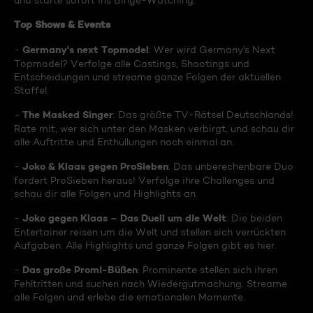
und starte sofort ins Binge-Watching:
Top Shows & Events
Germany's next Topmodel
-
: Wer wird Germany's Next
Topmodel? Verfolge alle Castings, Shootings und
Entscheidungen und streame ganze Folgen der aktuellen
Staffel.
The Masked Singer
-
: Das größte TV-Rätsel Deutschlands!
Rate mit, wer sich unter den Masken verbirgt, und schau dir
alle Auftritte und Enthüllungen noch einmal an.
Joko & Klaas gegen ProSieben
-
: Das unberechenbare Duo
fordert ProSieben heraus! Verfolge ihre Challenges und
schau dir alle Folgen und Highlights an.
Joko gegen Klaas – Das Duell um die Welt
-
: Die beiden
Entertainer reisen um die Welt und stellen sich verrückten
Aufgaben. Alle Highlights und ganze Folgen gibt es hier.
Das große Promi-Büßen
-
: Prominente stellen sich ihren
Fehltritten und suchen nach Wiedergutmachung. Streame
alle Folgen und erlebe die emotionalen Momente.