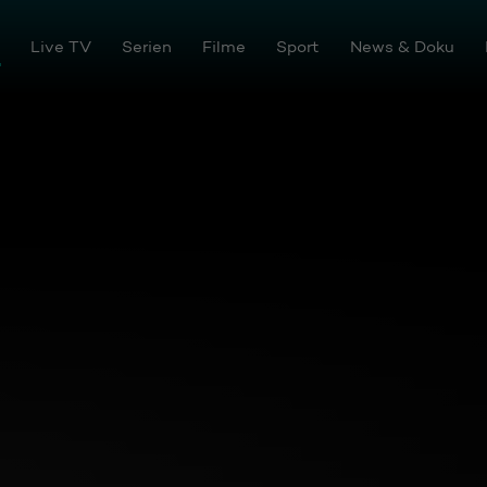
tream
Live TV
Serien
Filme
Sport
News & Doku