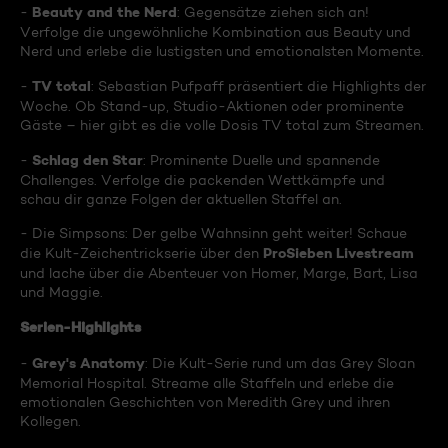
Beauty and the Nerd
-
: Gegensätze ziehen sich an!
Verfolge die ungewöhnliche Kombination aus Beauty und
Nerd und erlebe die lustigsten und emotionalsten Momente.
TV total
-
: Sebastian Pufpaff präsentiert die Highlights der
Woche. Ob Stand-up, Studio-Aktionen oder prominente
Gäste – hier gibt es die volle Dosis TV total zum Streamen.
Schlag den Star
-
: Prominente Duelle und spannende
Challenges. Verfolge die packenden Wettkämpfe und
schau dir ganze Folgen der aktuellen Staffel an.
- Die Simpsons: Der gelbe Wahnsinn geht weiter! Schaue
ProSieben Livestream
die Kult-Zeichentrickserie über den
und lache über die Abenteuer von Homer, Marge, Bart, Lisa
und Maggie.
Serien-Highlights
Grey's Anatomy
-
: Die Kult-Serie rund um das Grey Sloan
Memorial Hospital. Streame alle Staffeln und erlebe die
emotionalen Geschichten von Meredith Grey und ihren
Kollegen.