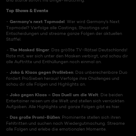
und starte sofort ins Binge-Watching:
Top Shows & Events
Germany's next Topmodel
-
: Wer wird Germany's Next
Topmodel? Verfolge alle Castings, Shootings und
Entscheidungen und streame ganze Folgen der aktuellen
Staffel.
The Masked Singer
-
: Das größte TV-Rätsel Deutschlands!
Rate mit, wer sich unter den Masken verbirgt, und schau dir
alle Auftritte und Enthüllungen noch einmal an.
Joko & Klaas gegen ProSieben
-
: Das unberechenbare Duo
fordert ProSieben heraus! Verfolge ihre Challenges und
schau dir alle Folgen und Highlights an.
Joko gegen Klaas – Das Duell um die Welt
-
: Die beiden
Entertainer reisen um die Welt und stellen sich verrückten
Aufgaben. Alle Highlights und ganze Folgen gibt es hier.
Das große Promi-Büßen
-
: Prominente stellen sich ihren
Fehltritten und suchen nach Wiedergutmachung. Streame
alle Folgen und erlebe die emotionalen Momente.