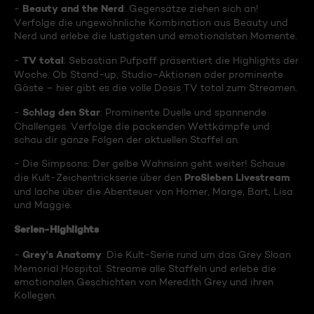
Beauty and the Nerd
-
: Gegensätze ziehen sich an!
Verfolge die ungewöhnliche Kombination aus Beauty und
Nerd und erlebe die lustigsten und emotionalsten Momente.
TV total
-
: Sebastian Pufpaff präsentiert die Highlights der
Woche. Ob Stand-up, Studio-Aktionen oder prominente
Gäste – hier gibt es die volle Dosis TV total zum Streamen.
Schlag den Star
-
: Prominente Duelle und spannende
Challenges. Verfolge die packenden Wettkämpfe und
schau dir ganze Folgen der aktuellen Staffel an.
- Die Simpsons: Der gelbe Wahnsinn geht weiter! Schaue
ProSieben Livestream
die Kult-Zeichentrickserie über den
und lache über die Abenteuer von Homer, Marge, Bart, Lisa
und Maggie.
Serien-Highlights
Grey's Anatomy
-
: Die Kult-Serie rund um das Grey Sloan
Memorial Hospital. Streame alle Staffeln und erlebe die
emotionalen Geschichten von Meredith Grey und ihren
Kollegen.