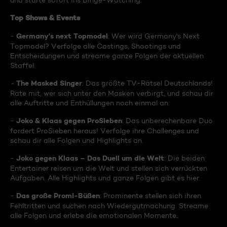
und starte sofort ins Binge-Watching:
Top Shows & Events
Germany's next Topmodel
-
: Wer wird Germany's Next
Topmodel? Verfolge alle Castings, Shootings und
Entscheidungen und streame ganze Folgen der aktuellen
Staffel.
The Masked Singer
-
: Das größte TV-Rätsel Deutschlands!
Rate mit, wer sich unter den Masken verbirgt, und schau dir
alle Auftritte und Enthüllungen noch einmal an.
Joko & Klaas gegen ProSieben
-
: Das unberechenbare Duo
fordert ProSieben heraus! Verfolge ihre Challenges und
schau dir alle Folgen und Highlights an.
Joko gegen Klaas – Das Duell um die Welt
-
: Die beiden
Entertainer reisen um die Welt und stellen sich verrückten
Aufgaben. Alle Highlights und ganze Folgen gibt es hier.
Das große Promi-Büßen
-
: Prominente stellen sich ihren
Fehltritten und suchen nach Wiedergutmachung. Streame
alle Folgen und erlebe die emotionalen Momente.