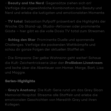
Beauty and the Nerd
-
: Gegensätze ziehen sich an!
Verfolge die ungewöhnliche Kombination aus Beauty und
Nerd und erlebe die lustigsten und emotionalsten Momente.
TV total
-
: Sebastian Pufpaff präsentiert die Highlights der
Woche. Ob Stand-up, Studio-Aktionen oder prominente
Gäste – hier gibt es die volle Dosis TV total zum Streamen.
Schlag den Star
-
: Prominente Duelle und spannende
Challenges. Verfolge die packenden Wettkämpfe und
schau dir ganze Folgen der aktuellen Staffel an.
- Die Simpsons: Der gelbe Wahnsinn geht weiter! Schaue
ProSieben Livestream
die Kult-Zeichentrickserie über den
und lache über die Abenteuer von Homer, Marge, Bart, Lisa
und Maggie.
Serien-Highlights
Grey's Anatomy
-
: Die Kult-Serie rund um das Grey Sloan
Memorial Hospital. Streame alle Staffeln und erlebe die
emotionalen Geschichten von Meredith Grey und ihren
Kollegen.