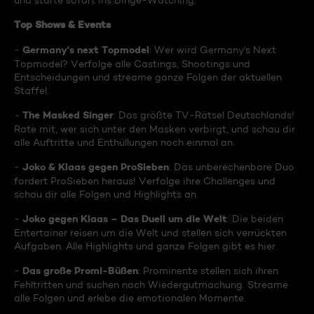
und starte sofort ins Binge-Watching:
Top Shows & Events
Germany's next Topmodel
-
: Wer wird Germany's Next
Topmodel? Verfolge alle Castings, Shootings und
Entscheidungen und streame ganze Folgen der aktuellen
Staffel.
The Masked Singer
-
: Das größte TV-Rätsel Deutschlands!
Rate mit, wer sich unter den Masken verbirgt, und schau dir
alle Auftritte und Enthüllungen noch einmal an.
Joko & Klaas gegen ProSieben
-
: Das unberechenbare Duo
fordert ProSieben heraus! Verfolge ihre Challenges und
schau dir alle Folgen und Highlights an.
Joko gegen Klaas – Das Duell um die Welt
-
: Die beiden
Entertainer reisen um die Welt und stellen sich verrückten
Aufgaben. Alle Highlights und ganze Folgen gibt es hier.
Das große Promi-Büßen
-
: Prominente stellen sich ihren
Fehltritten und suchen nach Wiedergutmachung. Streame
alle Folgen und erlebe die emotionalen Momente.