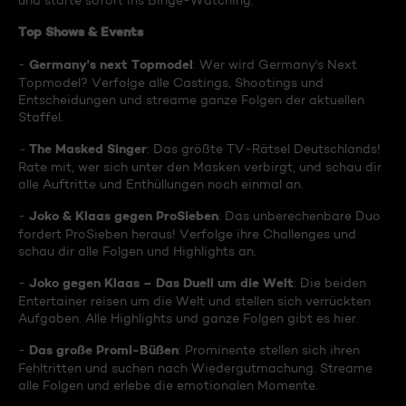
und starte sofort ins Binge-Watching:
Top Shows & Events
Germany's next Topmodel
-
: Wer wird Germany's Next
Topmodel? Verfolge alle Castings, Shootings und
Entscheidungen und streame ganze Folgen der aktuellen
Staffel.
The Masked Singer
-
: Das größte TV-Rätsel Deutschlands!
Rate mit, wer sich unter den Masken verbirgt, und schau dir
alle Auftritte und Enthüllungen noch einmal an.
Joko & Klaas gegen ProSieben
-
: Das unberechenbare Duo
fordert ProSieben heraus! Verfolge ihre Challenges und
schau dir alle Folgen und Highlights an.
Joko gegen Klaas – Das Duell um die Welt
-
: Die beiden
Entertainer reisen um die Welt und stellen sich verrückten
Aufgaben. Alle Highlights und ganze Folgen gibt es hier.
Das große Promi-Büßen
-
: Prominente stellen sich ihren
Fehltritten und suchen nach Wiedergutmachung. Streame
alle Folgen und erlebe die emotionalen Momente.