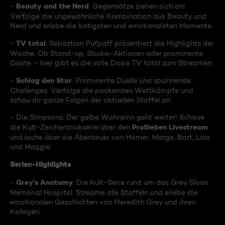
Beauty and the Nerd
-
: Gegensätze ziehen sich an!
Verfolge die ungewöhnliche Kombination aus Beauty und
Nerd und erlebe die lustigsten und emotionalsten Momente.
TV total
-
: Sebastian Pufpaff präsentiert die Highlights der
Woche. Ob Stand-up, Studio-Aktionen oder prominente
Gäste – hier gibt es die volle Dosis TV total zum Streamen.
Schlag den Star
-
: Prominente Duelle und spannende
Challenges. Verfolge die packenden Wettkämpfe und
schau dir ganze Folgen der aktuellen Staffel an.
- Die Simpsons: Der gelbe Wahnsinn geht weiter! Schaue
ProSieben Livestream
die Kult-Zeichentrickserie über den
und lache über die Abenteuer von Homer, Marge, Bart, Lisa
und Maggie.
Serien-Highlights
Grey's Anatomy
-
: Die Kult-Serie rund um das Grey Sloan
Memorial Hospital. Streame alle Staffeln und erlebe die
emotionalen Geschichten von Meredith Grey und ihren
Kollegen.