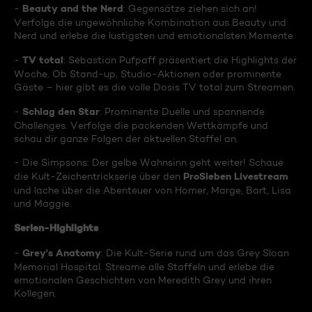
Beauty and the Nerd
-
: Gegensätze ziehen sich an!
Verfolge die ungewöhnliche Kombination aus Beauty und
Nerd und erlebe die lustigsten und emotionalsten Momente.
TV total
-
: Sebastian Pufpaff präsentiert die Highlights der
Woche. Ob Stand-up, Studio-Aktionen oder prominente
Gäste – hier gibt es die volle Dosis TV total zum Streamen.
Schlag den Star
-
: Prominente Duelle und spannende
Challenges. Verfolge die packenden Wettkämpfe und
schau dir ganze Folgen der aktuellen Staffel an.
- Die Simpsons: Der gelbe Wahnsinn geht weiter! Schaue
ProSieben Livestream
die Kult-Zeichentrickserie über den
und lache über die Abenteuer von Homer, Marge, Bart, Lisa
und Maggie.
Serien-Highlights
Grey's Anatomy
-
: Die Kult-Serie rund um das Grey Sloan
Memorial Hospital. Streame alle Staffeln und erlebe die
emotionalen Geschichten von Meredith Grey und ihren
Kollegen.