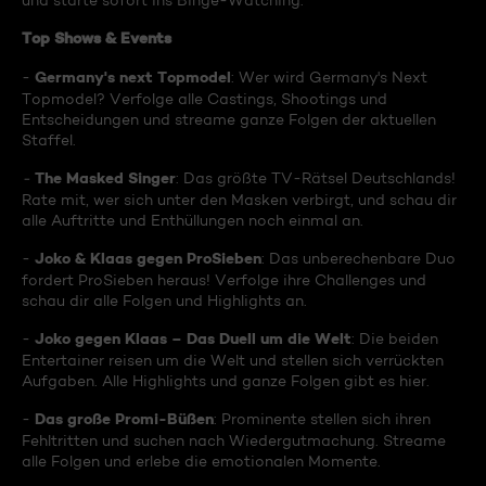
und starte sofort ins Binge-Watching:
Top Shows & Events
Germany's next Topmodel
-
: Wer wird Germany's Next
Topmodel? Verfolge alle Castings, Shootings und
Entscheidungen und streame ganze Folgen der aktuellen
Staffel.
The Masked Singer
-
: Das größte TV-Rätsel Deutschlands!
Rate mit, wer sich unter den Masken verbirgt, und schau dir
alle Auftritte und Enthüllungen noch einmal an.
Joko & Klaas gegen ProSieben
-
: Das unberechenbare Duo
fordert ProSieben heraus! Verfolge ihre Challenges und
schau dir alle Folgen und Highlights an.
Joko gegen Klaas – Das Duell um die Welt
-
: Die beiden
Entertainer reisen um die Welt und stellen sich verrückten
Aufgaben. Alle Highlights und ganze Folgen gibt es hier.
Das große Promi-Büßen
-
: Prominente stellen sich ihren
Fehltritten und suchen nach Wiedergutmachung. Streame
alle Folgen und erlebe die emotionalen Momente.