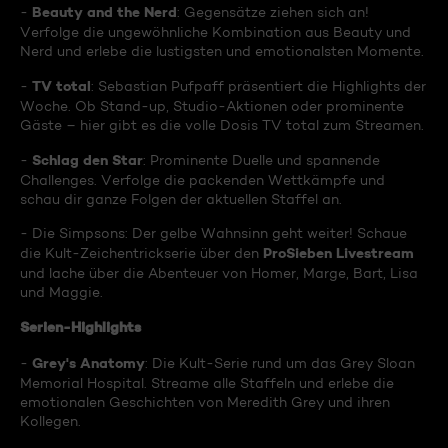
Beauty and the Nerd
-
: Gegensätze ziehen sich an!
Verfolge die ungewöhnliche Kombination aus Beauty und
Nerd und erlebe die lustigsten und emotionalsten Momente.
TV total
-
: Sebastian Pufpaff präsentiert die Highlights der
Woche. Ob Stand-up, Studio-Aktionen oder prominente
Gäste – hier gibt es die volle Dosis TV total zum Streamen.
Schlag den Star
-
: Prominente Duelle und spannende
Challenges. Verfolge die packenden Wettkämpfe und
schau dir ganze Folgen der aktuellen Staffel an.
- Die Simpsons: Der gelbe Wahnsinn geht weiter! Schaue
ProSieben Livestream
die Kult-Zeichentrickserie über den
und lache über die Abenteuer von Homer, Marge, Bart, Lisa
und Maggie.
Serien-Highlights
Grey's Anatomy
-
: Die Kult-Serie rund um das Grey Sloan
Memorial Hospital. Streame alle Staffeln und erlebe die
emotionalen Geschichten von Meredith Grey und ihren
Kollegen.