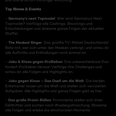
und starte sofort ins Binge-Watching:
Top Shows & Events
Germany's next Topmodel
-
: Wer wird Germany's Next
Topmodel? Verfolge alle Castings, Shootings und
Entscheidungen und streame ganze Folgen der aktuellen
Staffel.
The Masked Singer
-
: Das größte TV-Rätsel Deutschlands!
Rate mit, wer sich unter den Masken verbirgt, und schau dir
alle Auftritte und Enthüllungen noch einmal an.
Joko & Klaas gegen ProSieben
-
: Das unberechenbare Duo
fordert ProSieben heraus! Verfolge ihre Challenges und
schau dir alle Folgen und Highlights an.
Joko gegen Klaas – Das Duell um die Welt
-
: Die beiden
Entertainer reisen um die Welt und stellen sich verrückten
Aufgaben. Alle Highlights und ganze Folgen gibt es hier.
Das große Promi-Büßen
-
: Prominente stellen sich ihren
Fehltritten und suchen nach Wiedergutmachung. Streame
alle Folgen und erlebe die emotionalen Momente.