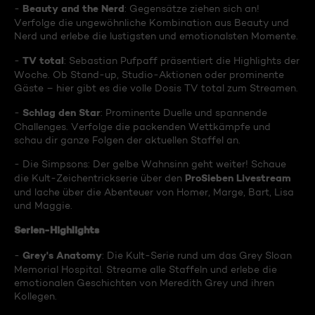
Beauty and the Nerd
-
: Gegensätze ziehen sich an!
Verfolge die ungewöhnliche Kombination aus Beauty und
Nerd und erlebe die lustigsten und emotionalsten Momente.
TV total
-
: Sebastian Pufpaff präsentiert die Highlights der
Woche. Ob Stand-up, Studio-Aktionen oder prominente
Gäste – hier gibt es die volle Dosis TV total zum Streamen.
Schlag den Star
-
: Prominente Duelle und spannende
Challenges. Verfolge die packenden Wettkämpfe und
schau dir ganze Folgen der aktuellen Staffel an.
- Die Simpsons: Der gelbe Wahnsinn geht weiter! Schaue
ProSieben Livestream
die Kult-Zeichentrickserie über den
und lache über die Abenteuer von Homer, Marge, Bart, Lisa
und Maggie.
Serien-Highlights
Grey's Anatomy
-
: Die Kult-Serie rund um das Grey Sloan
Memorial Hospital. Streame alle Staffeln und erlebe die
emotionalen Geschichten von Meredith Grey und ihren
Kollegen.