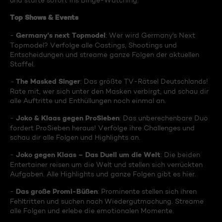
und starte sofort ins Binge-Watching:
Top Shows & Events
Germany's next Topmodel
-
: Wer wird Germany's Next
Topmodel? Verfolge alle Castings, Shootings und
Entscheidungen und streame ganze Folgen der aktuellen
Staffel.
The Masked Singer
-
: Das größte TV-Rätsel Deutschlands!
Rate mit, wer sich unter den Masken verbirgt, und schau dir
alle Auftritte und Enthüllungen noch einmal an.
Joko & Klaas gegen ProSieben
-
: Das unberechenbare Duo
fordert ProSieben heraus! Verfolge ihre Challenges und
schau dir alle Folgen und Highlights an.
Joko gegen Klaas – Das Duell um die Welt
-
: Die beiden
Entertainer reisen um die Welt und stellen sich verrückten
Aufgaben. Alle Highlights und ganze Folgen gibt es hier.
Das große Promi-Büßen
-
: Prominente stellen sich ihren
Fehltritten und suchen nach Wiedergutmachung. Streame
alle Folgen und erlebe die emotionalen Momente.