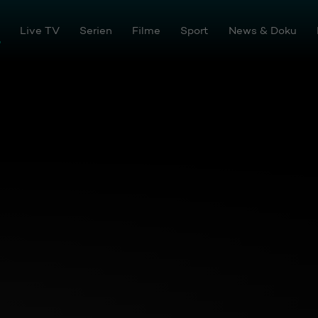
tream
Live TV
Serien
Filme
Sport
News & Doku