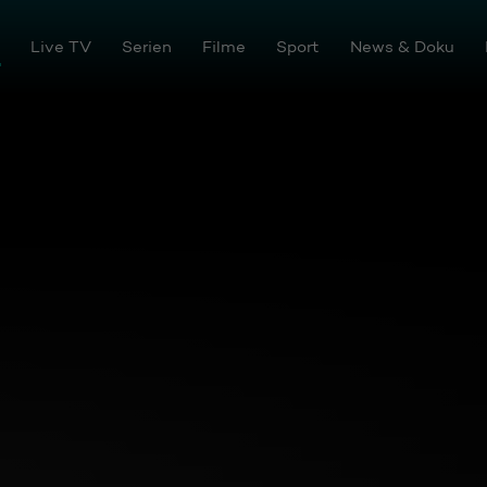
tream
Live TV
Serien
Filme
Sport
News & Doku