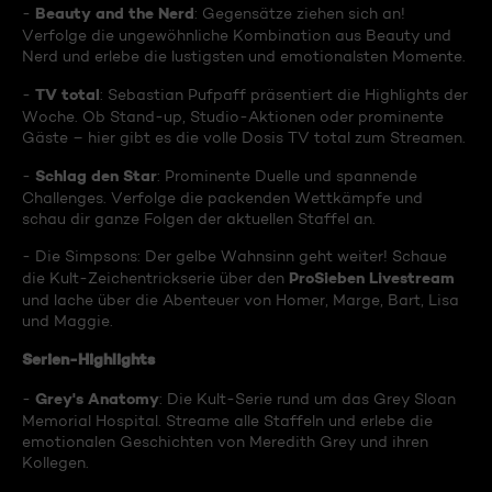
Beauty and the Nerd
-
: Gegensätze ziehen sich an!
Verfolge die ungewöhnliche Kombination aus Beauty und
Nerd und erlebe die lustigsten und emotionalsten Momente.
TV total
-
: Sebastian Pufpaff präsentiert die Highlights der
Woche. Ob Stand-up, Studio-Aktionen oder prominente
Gäste – hier gibt es die volle Dosis TV total zum Streamen.
Schlag den Star
-
: Prominente Duelle und spannende
Challenges. Verfolge die packenden Wettkämpfe und
schau dir ganze Folgen der aktuellen Staffel an.
- Die Simpsons: Der gelbe Wahnsinn geht weiter! Schaue
ProSieben Livestream
die Kult-Zeichentrickserie über den
und lache über die Abenteuer von Homer, Marge, Bart, Lisa
und Maggie.
Serien-Highlights
Grey's Anatomy
-
: Die Kult-Serie rund um das Grey Sloan
Memorial Hospital. Streame alle Staffeln und erlebe die
emotionalen Geschichten von Meredith Grey und ihren
Kollegen.