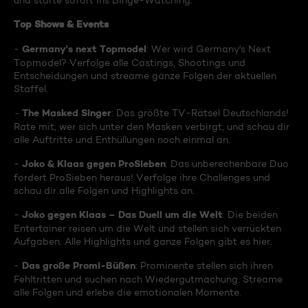
und starte sofort ins Binge-Watching:
Top Shows & Events
Germany's next Topmodel
-
: Wer wird Germany's Next
Topmodel? Verfolge alle Castings, Shootings und
Entscheidungen und streame ganze Folgen der aktuellen
Staffel.
The Masked Singer
-
: Das größte TV-Rätsel Deutschlands!
Rate mit, wer sich unter den Masken verbirgt, und schau dir
alle Auftritte und Enthüllungen noch einmal an.
Joko & Klaas gegen ProSieben
-
: Das unberechenbare Duo
fordert ProSieben heraus! Verfolge ihre Challenges und
schau dir alle Folgen und Highlights an.
Joko gegen Klaas – Das Duell um die Welt
-
: Die beiden
Entertainer reisen um die Welt und stellen sich verrückten
Aufgaben. Alle Highlights und ganze Folgen gibt es hier.
Das große Promi-Büßen
-
: Prominente stellen sich ihren
Fehltritten und suchen nach Wiedergutmachung. Streame
alle Folgen und erlebe die emotionalen Momente.