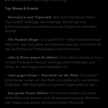
und starte sofort ins Binge-Watching:
Top Shows & Events
Germany's next Topmodel
-
: Wer wird Germany's Next
Topmodel? Verfolge alle Castings, Shootings und
Entscheidungen und streame ganze Folgen der aktuellen
Staffel.
The Masked Singer
-
: Das größte TV-Rätsel Deutschlands!
Rate mit, wer sich unter den Masken verbirgt, und schau dir
alle Auftritte und Enthüllungen noch einmal an.
Joko & Klaas gegen ProSieben
-
: Das unberechenbare Duo
fordert ProSieben heraus! Verfolge ihre Challenges und
schau dir alle Folgen und Highlights an.
Joko gegen Klaas – Das Duell um die Welt
-
: Die beiden
Entertainer reisen um die Welt und stellen sich verrückten
Aufgaben. Alle Highlights und ganze Folgen gibt es hier.
Das große Promi-Büßen
-
: Prominente stellen sich ihren
Fehltritten und suchen nach Wiedergutmachung. Streame
alle Folgen und erlebe die emotionalen Momente.