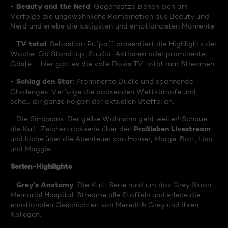
Beauty and the Nerd
-
: Gegensätze ziehen sich an!
Verfolge die ungewöhnliche Kombination aus Beauty und
Nerd und erlebe die lustigsten und emotionalsten Momente.
TV total
-
: Sebastian Pufpaff präsentiert die Highlights der
Woche. Ob Stand-up, Studio-Aktionen oder prominente
Gäste – hier gibt es die volle Dosis TV total zum Streamen.
Schlag den Star
-
: Prominente Duelle und spannende
Challenges. Verfolge die packenden Wettkämpfe und
schau dir ganze Folgen der aktuellen Staffel an.
- Die Simpsons: Der gelbe Wahnsinn geht weiter! Schaue
ProSieben Livestream
die Kult-Zeichentrickserie über den
und lache über die Abenteuer von Homer, Marge, Bart, Lisa
und Maggie.
Serien-Highlights
Grey's Anatomy
-
: Die Kult-Serie rund um das Grey Sloan
Memorial Hospital. Streame alle Staffeln und erlebe die
emotionalen Geschichten von Meredith Grey und ihren
Kollegen.