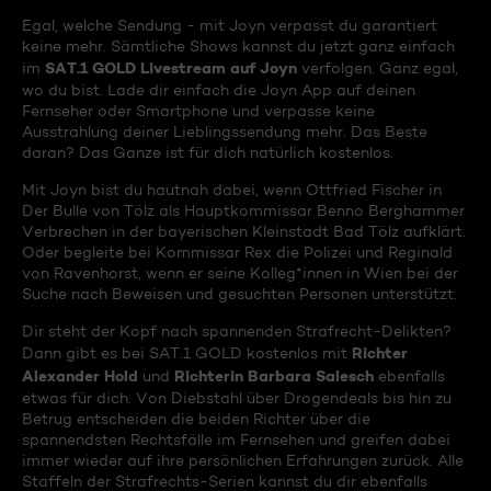
Egal, welche Sendung - mit Joyn verpasst du garantiert
keine mehr. Sämtliche Shows kannst du jetzt ganz einfach
SAT.1 GOLD Livestream auf Joyn
im
verfolgen. Ganz egal,
wo du bist. Lade dir einfach die Joyn App auf deinen
Fernseher oder Smartphone und verpasse keine
Ausstrahlung deiner Lieblingssendung mehr. Das Beste
daran? Das Ganze ist für dich natürlich kostenlos.
Mit Joyn bist du hautnah dabei, wenn Ottfried Fischer in
Der Bulle von Tölz als Hauptkommissar Benno Berghammer
Verbrechen in der bayerischen Kleinstadt Bad Tölz aufklärt.
Oder begleite bei Kommissar Rex die Polizei und Reginald
von Ravenhorst, wenn er seine Kolleg*innen in Wien bei der
Suche nach Beweisen und gesuchten Personen unterstützt.
Dir steht der Kopf nach spannenden Strafrecht-Delikten?
Richter
Dann gibt es bei SAT.1 GOLD kostenlos mit
Alexander Hold
Richterin Barbara Salesch
und
ebenfalls
etwas für dich. Von Diebstahl über Drogendeals bis hin zu
Betrug entscheiden die beiden Richter über die
spannendsten Rechtsfälle im Fernsehen und greifen dabei
immer wieder auf ihre persönlichen Erfahrungen zurück. Alle
Staffeln der Strafrechts-Serien kannst du dir ebenfalls