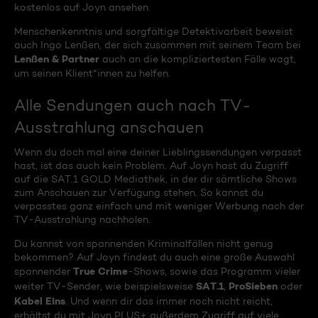
kostenlos auf Joyn ansehen.
Menschenkenntnis und sorgfältige Detektivarbeit beweist
auch Ingo Lenßen, der sich zusammen mit seinem Team bei
Lenßen & Partner
auch an die kompliziertesten Fälle wagt,
um seinen Klient*innen zu helfen.
Alle Sendungen auch nach TV-
Ausstrahlung anschauen
Wenn du doch mal eine deiner Lieblingssendungen verpasst
hast, ist das auch kein Problem. Auf Joyn hast du Zugriff
auf die SAT.1 GOLD Mediathek, in der dir sämtliche Shows
zum Anschauen zur Verfügung stehen. So kannst du
verpasstes ganz einfach und mit weniger Werbung nach der
TV-Ausstrahlung nachholen.
Du kannst von spannenden Kriminalfällen nicht genug
bekommen? Auf Joyn findest du auch eine große Auswahl
True Crime
spannender
-Shows, sowie das Programm vieler
SAT.1
ProSieben
weiter TV-Sender, wie beispielsweise
,
oder
Kabel Eins
. Und wenn dir das immer noch nicht reicht,
erhältst du mit Joyn PLUS+ außerdem Zugriff auf viele