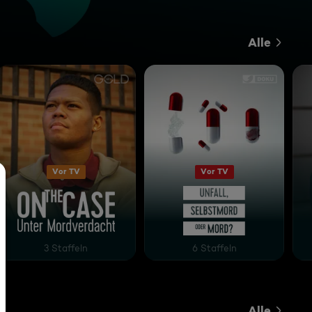
Alle
Vor TV
Vor TV
 Mord verjährt nicht
On the Case - Unter Mordverdacht
Unfall, Selbstmord oder Mo
3 Staffeln
6 Staffeln
Alle