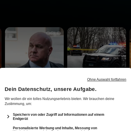
Vor TV
Vor TV
Bösen
Das Böse im Blick - Augenzeuge Kamera
Verscharrt & vergraben -
3 Staffeln
6 Staffeln