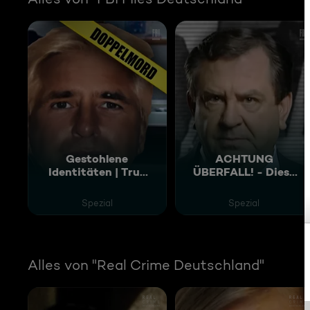
Gestohlene
ACHTUNG
Identitäten | True
ÜBERFALL! - Diese
Crime Doku
Raubzüge hatten es
in sich | FBI im
Spezial
Spezial
Einsatz
Alles von "Real Crime Deutschland"