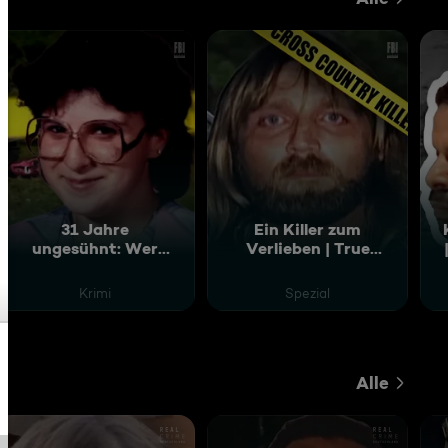
31 Jahre
Ein Killer zum
ungesühnt: Wer
Verlieben | True
tötete die Unschuld
Crime Doku
vom Land?
Krimi
Spezial
Alle