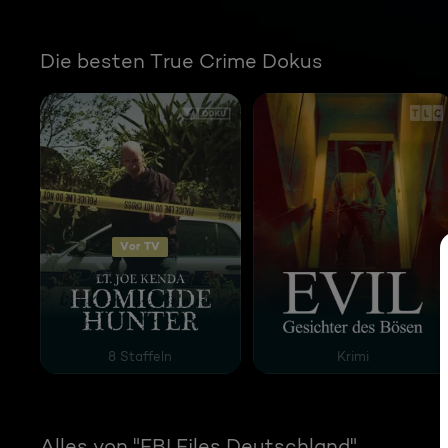
Die besten True Crime Dokus
Vor TV
Homicide Hunter - Dem Mörder auf der Spur
Evil - Gesichter des 
8 Staffeln
Krimi
Alles von "FBI Files Deutschland"