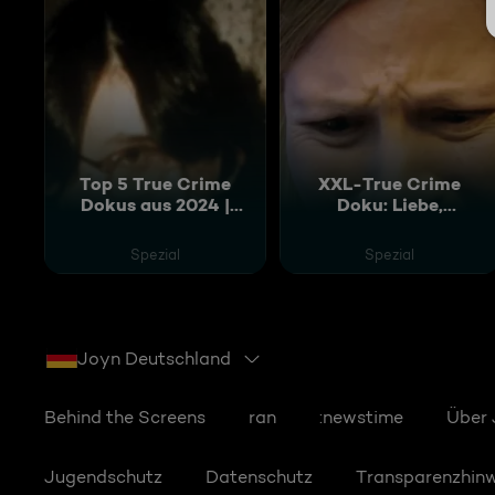
Top 5 True Crime
XXL-True Crime
Dokus aus 2024 |
Doku: Liebe,
3.5+ Stunden die
Kontrolle, Mord
schlimmsten
Spezial
Spezial
Mörder
Joyn Deutschland
Behind the Screens
ran
:newstime
Über
Jugendschutz
Datenschutz
Transparenzhin