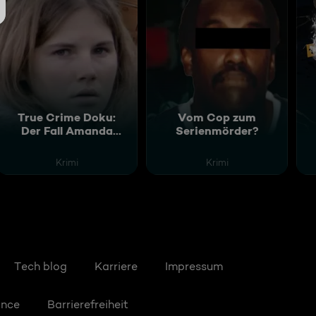
True Crime Doku:
Vom Cop zum
Der Fall Amanda
Serienmörder?
Knox
Krimi
Krimi
Tech blog
Karriere
Impressum
ance
Barrierefreiheit