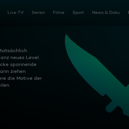
Live TV
Serien
Filme
Sport
News & Doku
 tatsächlich
ganz neues Level.
decke spannende
Bann ziehen
ere die Motive der
ilen.