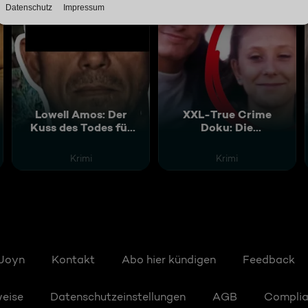
Lowell Amos: Der
XXL-True Crime
Kuss des Todes für
Doku: Die
vier Frauen
schlimmsten
Mordfälle Englands?
Krimi
Krimi
 Joyn
Kontakt
Abo hier kündigen
Feedback
weise
Datenschutzeinstellungen
AGB
Compli