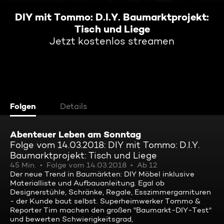
DIY mit Tommo: D.I.Y. Baumarktprojekt:
Tisch und Liege
Jetzt kostenlos streamen
Folgen
Details
Abenteuer Leben am Sonntag
Folge vom 14.03.2018: DIY mit Tommo: D.I.Y.
Baumarktprojekt: Tisch und Liege
45 Min.
Folge vom 14.03.2018
Ab 12
Der neue Trend in Baumärkten: DIY Möbel inklusive
Materialliste und Aufbauanleitung. Egal ob
Designerstühle, Schränke, Regale, Esszimmergarnituren
- der Kunde baut selbst. Superheimwerker Tommo &
Reporter Tim machen den großen "Baumarkt-DIY-Test"
und bewerten Schwierigkeitsgrad,