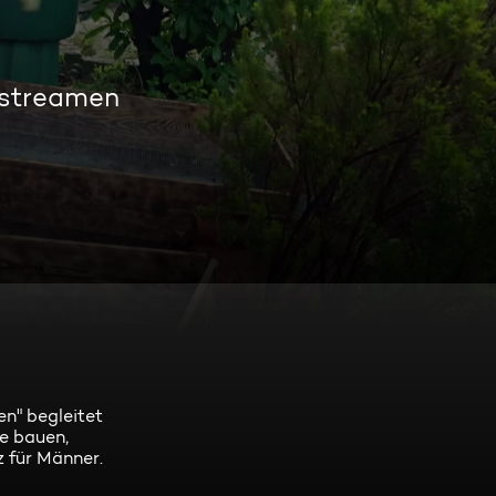
 streamen
en" begleitet
se bauen,
z für Männer.