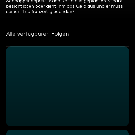
Schnäppchenpreis. Kann Raffa alle geplanten Städte
besichtigten oder geht ihm das Geld aus und er muss
seinen Trip frühzeitig beenden?
Alle verfügbaren Folgen
Die Formel 1 zieht ins Miniaturwunderland ein