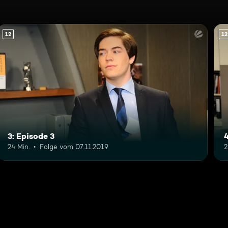
12
12
3: Episode 3
4
24 Min.
Folge vom 07.11.2019
2