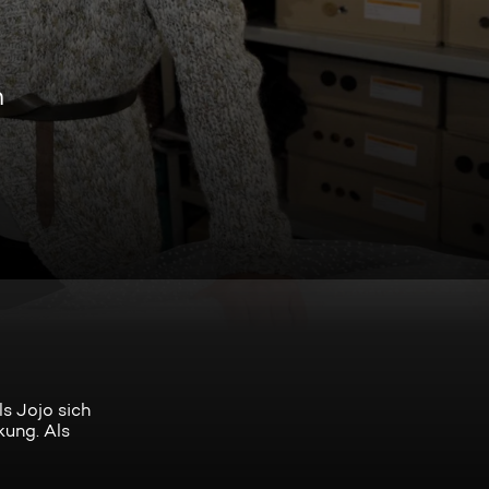
n
s Jojo sich
kung. Als