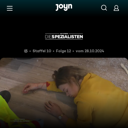
Zum Inhalt springen
Barrierefrei
Vorsicht, lang und giftig
Staffel 10
Folge 12
vom 28.10.2024