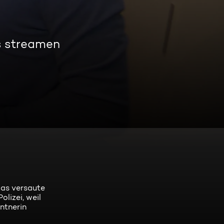
s streamen
das versaute
olizei, weil
entnerin