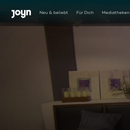
Zum Inhalt springen
Barrierefrei
Neu & beliebt
Für Dich
Mediatheken