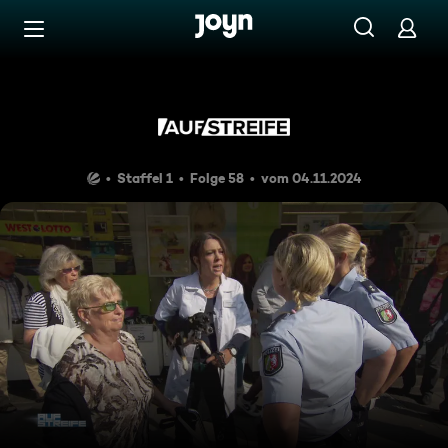
Zum Inhalt springen
Barrierefrei
Die Rollator-Diebin
Staffel 1
Folge 58
vom 04.11.2024