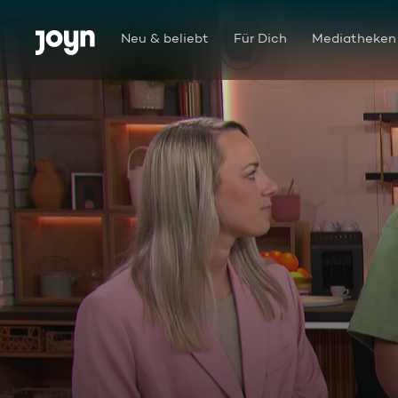
Zum Inhalt springen
Barrierefrei
Neu & beliebt
Für Dich
Mediatheken