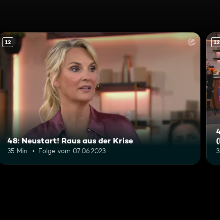
12
12
4
48: Neustart! Raus aus der Krise
35 Min.
Folge vom 07.06.2023
3