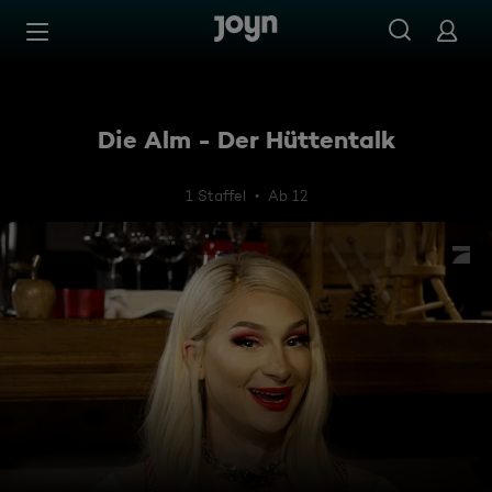
Zum Inhalt springen
Barrierefrei
Die Alm - Der Hüttentalk
1 Staffel
Ab 12