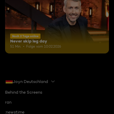
Noch 2 Tage online
Never skip leg day
51 Min.
Folge vom 10.02.2026
Joyn Deutschland
Behind the Screens
ran
:newstime