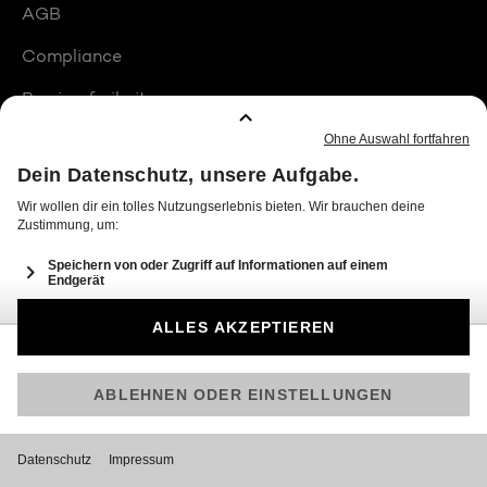
AGB
Compliance
Barrierefreiheit
Produktplatzierungen
© 2026 Seven.One Entertainment Group GmbH
Am besten läuft Joyn in der App!
Jetzt kostenlos herunterladen.