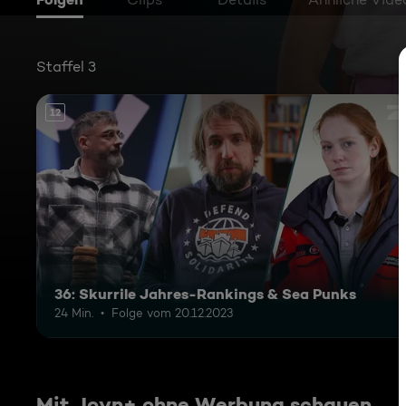
Staffel 3
12
36: Skurrile Jahres-Rankings & Sea Punks
24 Min.
Folge vom 20.12.2023
Mit Joyn+ ohne Werbung schauen