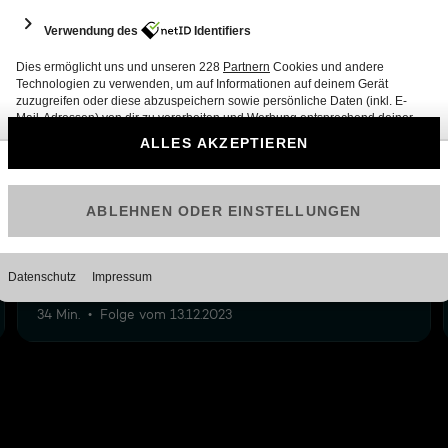
12
35: Machtmissbrauch im Job & Gefahr durch
Witchfluencer
34 Min.
Folge vom 13.12.2023