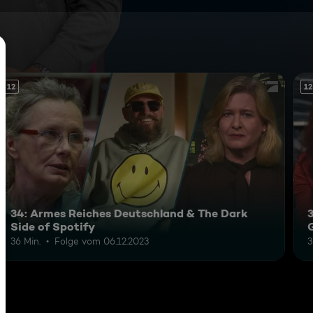
12
12
34: Armes Reiches Deutschland & The Dark
Side of Spotify
36 Min.
Folge vom 06.12.2023
3