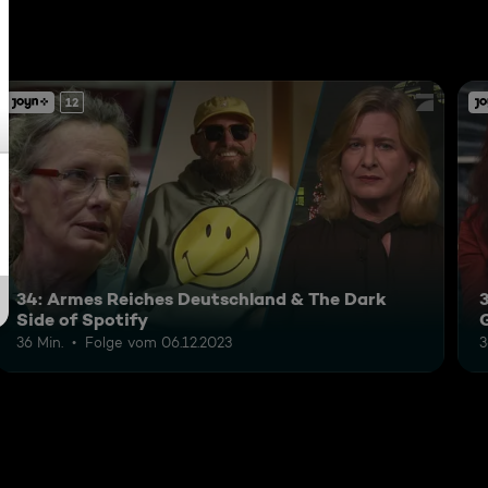
12
34: Armes Reiches Deutschland & The Dark
Side of Spotify
36 Min.
Folge vom 06.12.2023
3