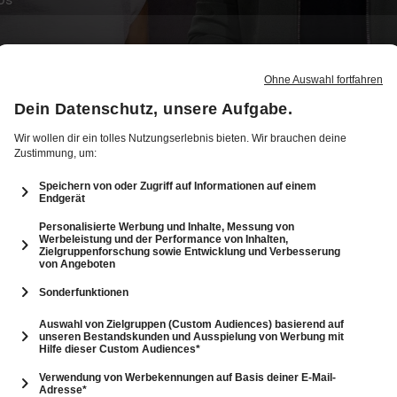
12
35: Machtmissbrauch im Job & Gefahr durch
Witchfluencer
34 Min.
Folge vom 13.12.2023