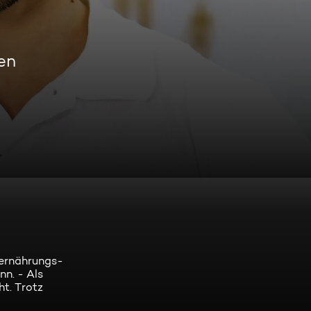
en
ternährungs-
nn. - Als
t. Trotz