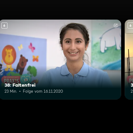
6
6
38: Faltenfrei
23 Min.
Folge vom 16.11.2020
2