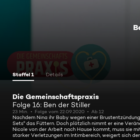
Be
Staffel 1
Details
Die Gemeinschaftspraxis
Folge 16: Ben der Stiller
23 Min.
Folge vom 22.09.2020
Ab 12
Nachdem Nina ihr Baby wegen einer Brustentzündung 
Sets" das Füttern. Doch plötzlich nimmt er eine Verän
Nicole von der Arbeit nach Hause kommt, muss sie mit
starker Verletzungen im Intimbereich, weigert sich de