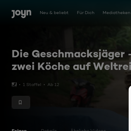
Zum Inhalt springen
Barrierefrei
Neu & beliebt
Für Dich
Mediatheken
Die Geschmacksjäger 
zwei Köche auf Weltre
1 Staffel
Ab 12
Folgen
Details
Ähnliche Videos