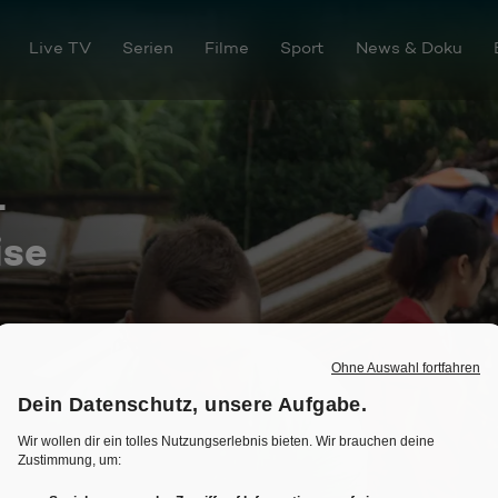
Live TV
Serien
Filme
Sport
News & Doku
-
ise