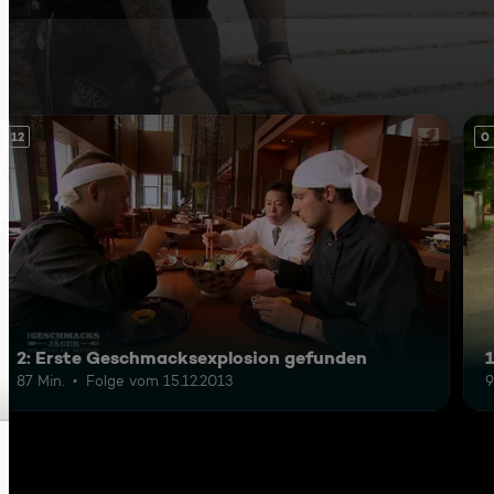
12
0
2: Erste Geschmacksexplosion gefunden
87 Min.
Folge vom 15.12.2013
9