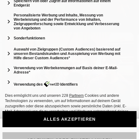
12
3: Küchenpunks in Südostasien
89 Min.
Folge vom 22.12.2013